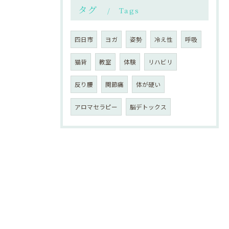
タグ
Tags
四日市
ヨガ
姿勢
冷え性
呼吸
猫背
教室
体験
リハビリ
反り腰
関節痛
体が硬い
アロマセラピー
脳デトックス